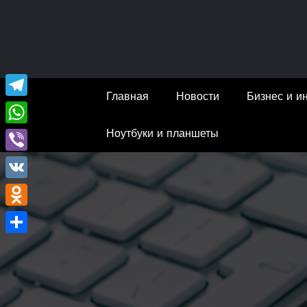
Перейти
к
содержимому
Главная
Новости
Бизнес и и
Telegram
Ноутбуки и планшеты
WhatsApp
Viber
VK
Odnoklassniki
Отправить