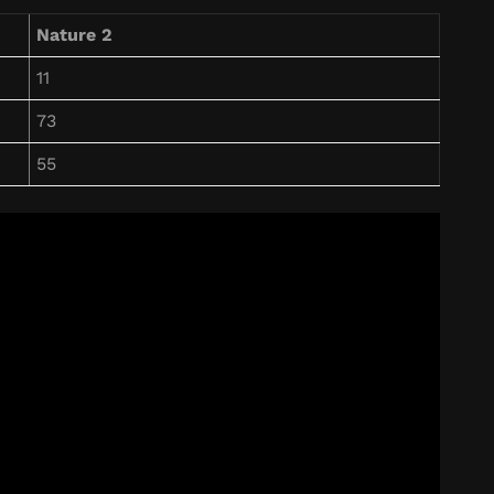
Nature 2
11
73
55