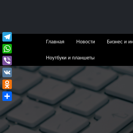
Перейти
к
содержимому
Главная
Новости
Бизнес и и
Telegram
Ноутбуки и планшеты
WhatsApp
Viber
VK
Odnoklassniki
Отправить