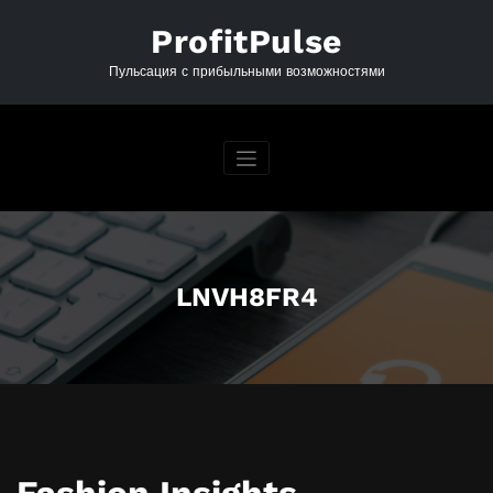
Перейти
к
ProfitPulse
содержимому
Пульсация с прибыльными возможностями
LNVH8FR4