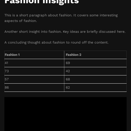
Fashion Insights
This is a short paragraph about fashion. It covers some interesting
aspects of fashion.
Another short insight into fashion. Key ideas are briefly discussed here.
A concluding thought about fashion to round off the content.
Fashion 1
Fashion 2
41
69
73
42
57
68
86
62