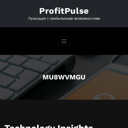
Перейти
к
ProfitPulse
содержимому
Пульсация с прибыльными возможностями
MU8WVMGU