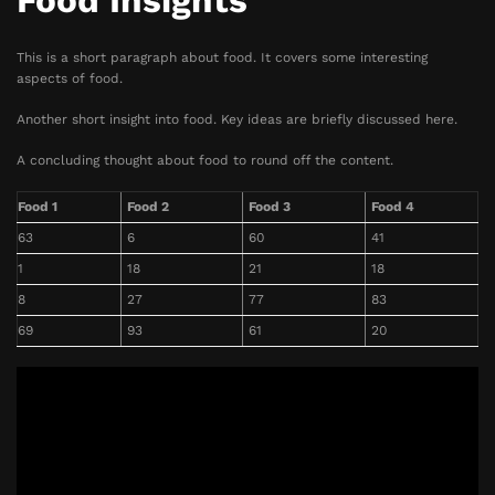
Food Insights
This is a short paragraph about food. It covers some interesting
aspects of food.
Another short insight into food. Key ideas are briefly discussed here.
A concluding thought about food to round off the content.
Food 1
Food 2
Food 3
Food 4
63
6
60
41
1
18
21
18
8
27
77
83
69
93
61
20