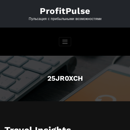
Перейти
к
ProfitPulse
содержимому
Пульсация с прибыльными возможностями
25JR0XCH