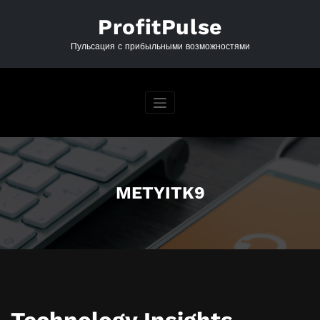
Перейти
к
ProfitPulse
содержимому
Пульсация с прибыльными возможностями
METYITK9