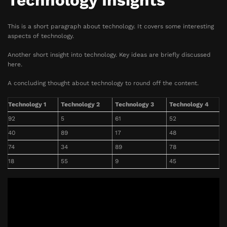
Technology Insights
This is a short paragraph about technology. It covers some interesting
aspects of technology.
Another short insight into technology. Key ideas are briefly discussed
here.
A concluding thought about technology to round off the content.
Technology 1
Technology 2
Technology 3
Technology 4
92
5
61
52
40
89
17
48
74
34
89
78
18
55
9
45