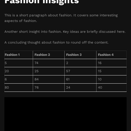
Fashion Insights
This is a short paragraph about fashion. It covers some interesting
aspects of fashion.
Another short insight into fashion. Key ideas are briefly discussed here.
A concluding thought about fashion to round off the content.
Fashion 1
Fashion 2
Fashion 3
Fashion 4
5
74
2
16
20
25
57
15
6
84
61
10
80
76
24
40