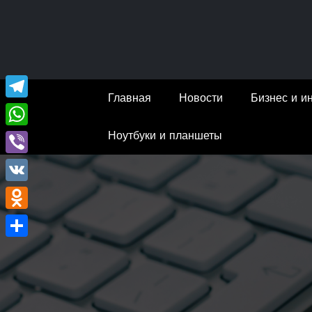
Перейти
к
содержимому
Главная
Новости
Бизнес и и
Telegram
Ноутбуки и планшеты
WhatsApp
Viber
VK
Odnoklassniki
Отправить