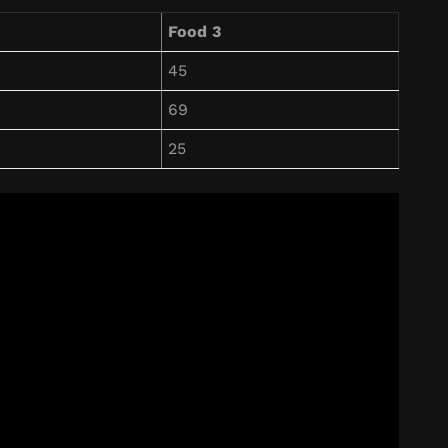
Food 3
45
69
25