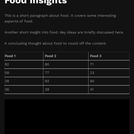
Food Insights
This is a short paragraph about food. It covers some interesting
aspects of food.
Another short insight into food. Key ideas are briefly discussed here.
A concluding thought about food to round off the content.
Food 1
Food 2
Food 3
92
80
71
58
77
23
38
93
60
36
39
41