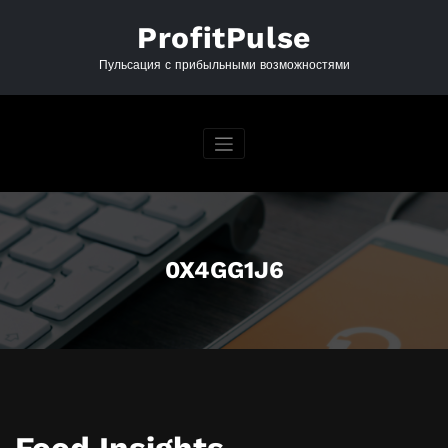
Перейти
к
ProfitPulse
содержимому
Пульсация с прибыльными возможностями
0X4GG1J6