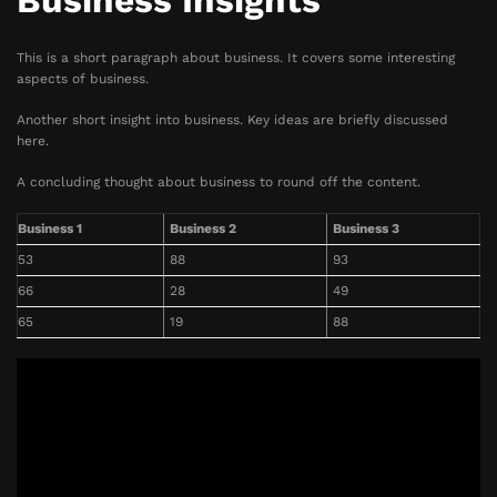
Business Insights
This is a short paragraph about business. It covers some interesting
aspects of business.
Another short insight into business. Key ideas are briefly discussed
here.
A concluding thought about business to round off the content.
Business 1
Business 2
Business 3
53
88
93
66
28
49
65
19
88