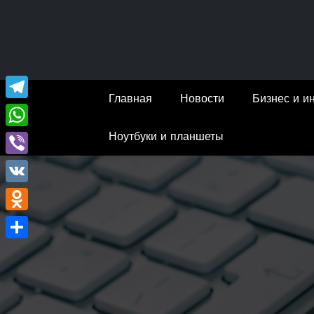
Перейти
к
содержимому
Главная
Новости
Бизнес и и
Telegram
Ноутбуки и планшеты
WhatsApp
Viber
VK
Odnoklassniki
Отправить