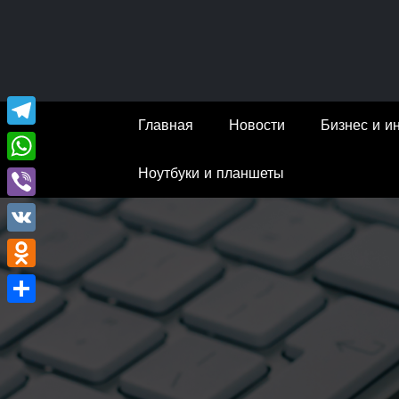
Перейти
к
содержимому
Главная
Новости
Бизнес и и
Telegram
Ноутбуки и планшеты
WhatsApp
Viber
VK
Odnoklassniki
Отправить