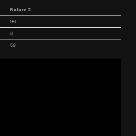
Nature 2
96
8
59