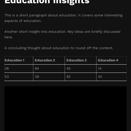
Education Insights
This is a short paragraph about education. It covers some interesting
aspects of education.
Another short insight into education. Key ideas are briefly discussed
here.
A concluding thought about education to round off the content.
Education 1
Education 2
Education 3
Education 4
36
84
45
14
53
39
93
42