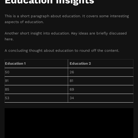
Education Insights
This is a short paragraph about education. It covers some interesting
aspects of education.
Another short insight into education. Key ideas are briefly discussed
here.
A concluding thought about education to round off the content.
Education 1
Education 2
50
26
91
81
85
69
53
34