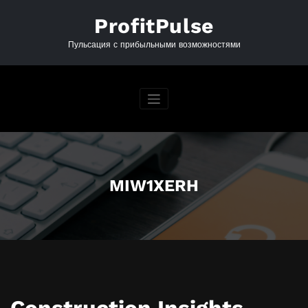
Перейти
к
ProfitPulse
содержимому
Пульсация с прибыльными возможностями
MIW1XERH