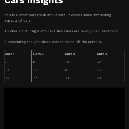
Cars Insights
This is a short paragraph about cars. It covers some interesting
aspects of cars.
Another short insight into cars. Key ideas are briefly discussed here.
A concluding thought about cars to round off the content.
Cars 1
Cars 2
Cars 3
Cars 4
75
8
78
62
59
19
18
75
88
77
53
60