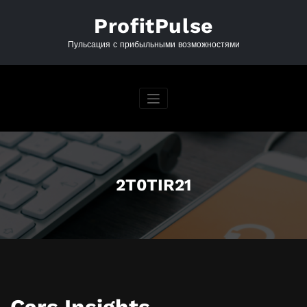
Перейти
к
ProfitPulse
содержимому
Пульсация с прибыльными возможностями
2T0TIR21