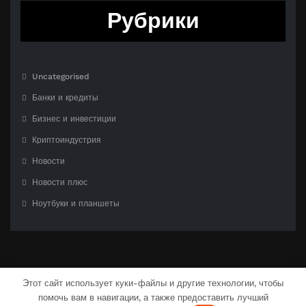
Рубрики
Uncategorised
Банки и кредиты
Бизнес и инвестиции
Криптоиндустрия
Новости
Новости плюс
Ноутбуки и планшеты
Этот сайт использует куки-файлы и другие технологии, чтобы
помочь вам в навигации, а также предоставить лучший
С гордостью созлано на
WordPress
| Тема:
CloudPress Dark
от