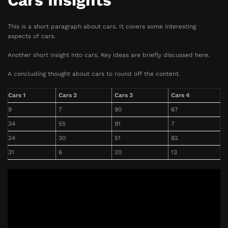
Cars Insights
This is a short paragraph about cars. It covers some interesting
aspects of cars.
Another short insight into cars. Key ideas are briefly discussed here.
A concluding thought about cars to round off the content.
Cars 1
Cars 2
Cars 3
Cars 4
9
7
90
67
34
55
91
7
24
30
51
82
31
6
20
13