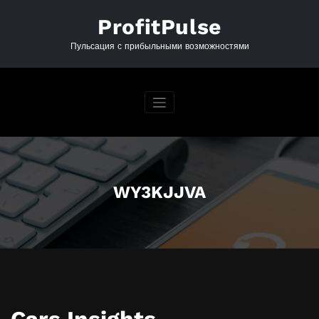
Перейти
к
ProfitPulse
содержимому
Пульсация с прибыльными возможностями
WY3KJJVA