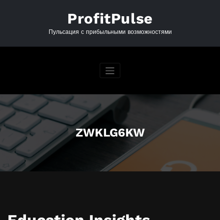
Перейти
к
ProfitPulse
содержимому
Пульсация с прибыльными возможностями
ZWKLG6KW