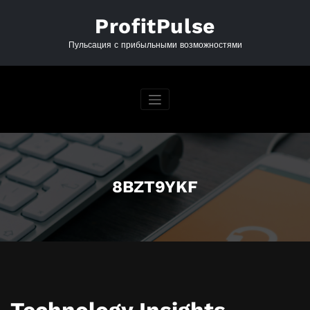
Перейти
к
ProfitPulse
содержимому
Пульсация с прибыльными возможностями
8BZT9YKF