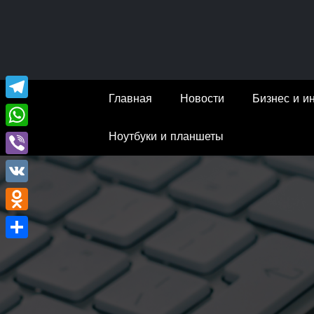
Перейти
к
содержимому
Главная
Новости
Бизнес и и
Telegram
Ноутбуки и планшеты
WhatsApp
Viber
VK
Odnoklassniki
Отправить