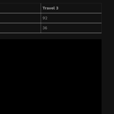
Travel 3
92
36