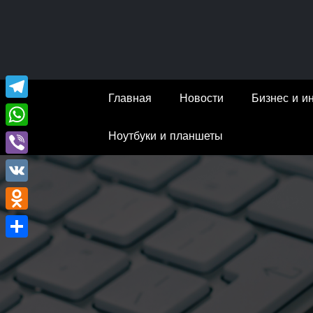
Перейти
к
содержимому
Главная
Новости
Бизнес и и
Telegram
Ноутбуки и планшеты
WhatsApp
Viber
VK
Odnoklassniki
Отправить