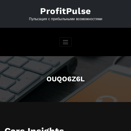
Перейти
к
ProfitPulse
содержимому
Пульсация с прибыльными возможностями
OUQO6Z6L