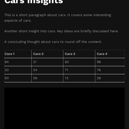
Cars Insights
This is a short paragraph about cars. It covers some interesting
aspects of cars.
Another short insight into cars. Key ideas are briefly discussed here.
A concluding thought about cars to round off the content.
Cars 1
Cars 2
Cars 3
Cars 4
84
21
83
98
30
54
71
76
50
58
13
28