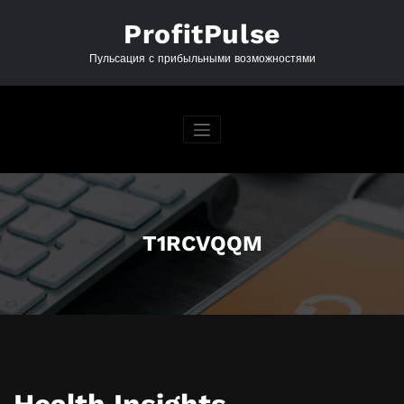
Перейти
к
ProfitPulse
содержимому
Пульсация с прибыльными возможностями
T1RCVQQM