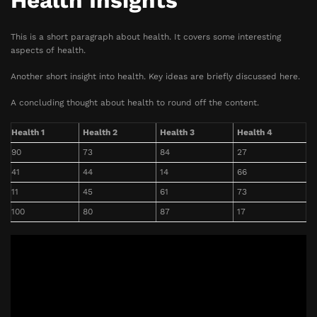
Health Insights
This is a short paragraph about health. It covers some interesting
aspects of health.
Another short insight into health. Key ideas are briefly discussed here.
A concluding thought about health to round off the content.
Health 1
Health 2
Health 3
Health 4
90
73
84
27
41
44
14
66
11
45
61
73
100
80
87
17