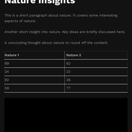
Nature Insights
This is a short paragraph about nature. It covers some interesting
aspects of nature.
Another short insight into nature. Key ideas are briefly discussed here.
A concluding thought about nature to round off the content.
Nature 1
Nature 2
69
62
34
23
92
36
59
77