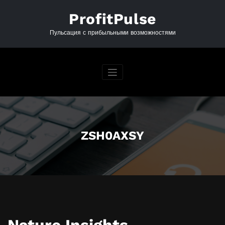
Перейти
к
ProfitPulse
содержимому
Пульсация с прибыльными возможностями
ZSH0AXSY