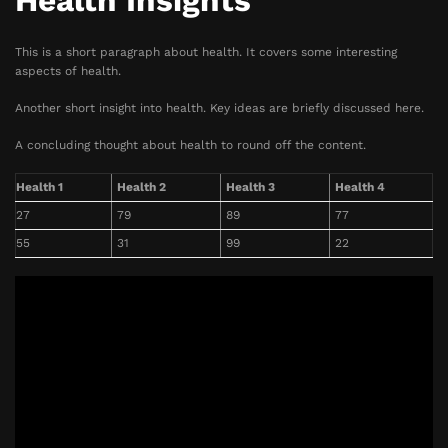
Health Insights
This is a short paragraph about health. It covers some interesting
aspects of health.
Another short insight into health. Key ideas are briefly discussed here.
A concluding thought about health to round off the content.
Health 1
Health 2
Health 3
Health 4
27
79
89
77
55
31
99
22