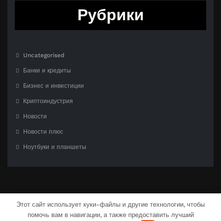
Рубрики
Uncategorised
Банки и кредиты
Бизнес и инвестиции
Криптоиндустрия
Новости
Новости плюс
Ноутбуки и планшеты
Этот сайт использует куки-файлы и другие технологии, чтобы
помочь вам в навигации, а также предоставить лучший
С гордостью созлано на
WordPress
| Тема:
CloudPress Dark
от