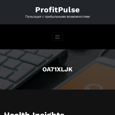
Перейти
к
ProfitPulse
содержимому
Пульсация с прибыльными возможностями
OA71XLJK