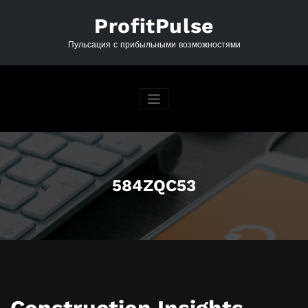
Перейти
к
ProfitPulse
содержимому
Пульсация с прибыльными возможностями
584ZQC53