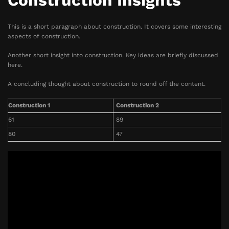
Construction Insights
This is a short paragraph about construction. It covers some interesting
aspects of construction.
Another short insight into construction. Key ideas are briefly discussed
here.
A concluding thought about construction to round off the content.
Construction 1
Construction 2
61
89
80
47