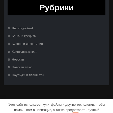
Рубрики
Uncategorised
Банки и кредиты
Бизнес и инвестиции
Криптоиндустрия
Новости
Новости плюс
Ноутбуки и планшеты
Этот сайт использует куки-файлы и другие технологии, чтобы
помочь вам в навигации, а также предоставить лучший
С гордостью созлано на
WordPress
| Тема:
CloudPress Dark
от