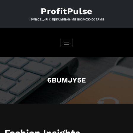
Перейти
к
ProfitPulse
содержимому
Пульсация с прибыльными возможностями
6BUMJY5E