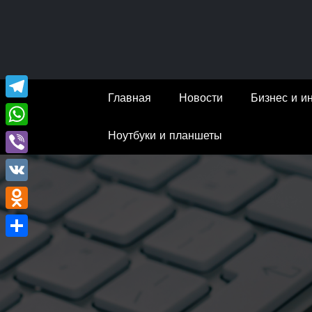
Перейти
к
содержимому
Главная
Новости
Бизнес и и
Telegram
Ноутбуки и планшеты
WhatsApp
Viber
VK
Odnoklassniki
Отправить