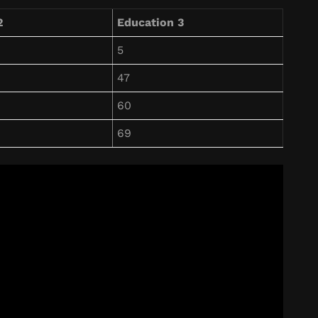
2
Education 3
5
47
60
69