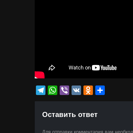
Telegram
WhatsApp
Viber
VK
Odnokla
Отпр
Оставить ответ
Для отправки комментария вам необхо