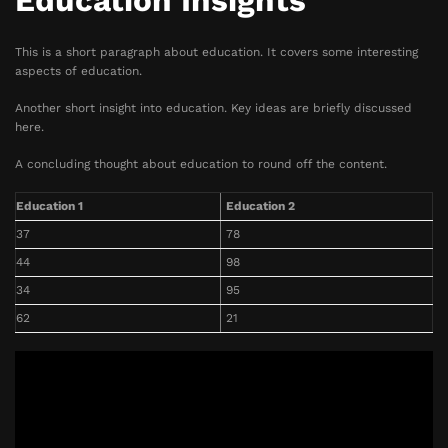
Education Insights
This is a short paragraph about education. It covers some interesting
aspects of education.
Another short insight into education. Key ideas are briefly discussed
here.
A concluding thought about education to round off the content.
Education 1
Education 2
37
78
44
98
34
95
62
21