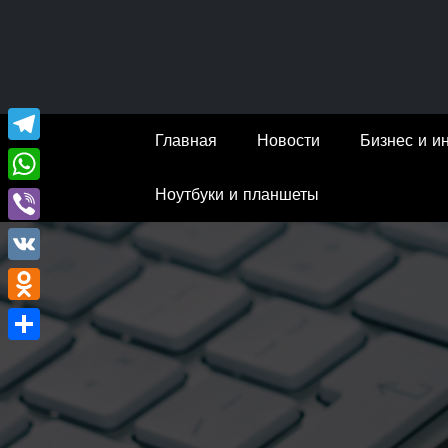
Перейти
к
содержимому
Главная
Новости
Бизнес и и
Telegram
Ноутбуки и планшеты
WhatsApp
Viber
VK
Odnoklassniki
Отправить