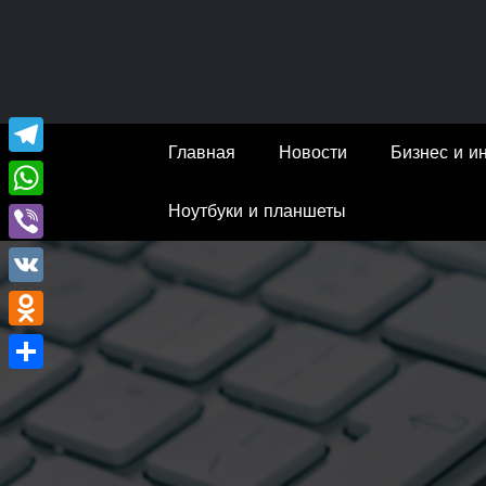
Перейти
к
содержимому
Главная
Новости
Бизнес и и
Telegram
Ноутбуки и планшеты
WhatsApp
Viber
VK
Odnoklassniki
Отправить