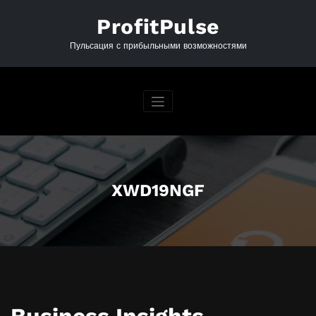
Перейти
к
ProfitPulse
содержимому
Пульсация с прибыльными возможностями
XWD19NGF