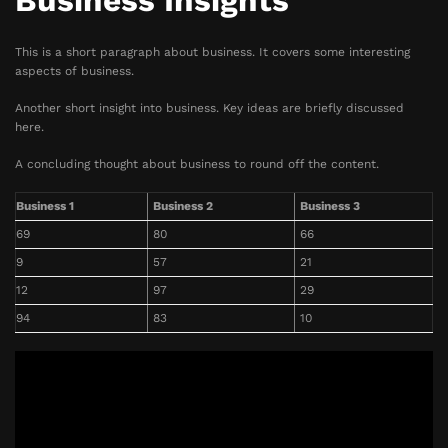
Business Insights
This is a short paragraph about business. It covers some interesting
aspects of business.
Another short insight into business. Key ideas are briefly discussed
here.
A concluding thought about business to round off the content.
Business 1
Business 2
Business 3
69
80
66
9
57
21
12
97
29
94
83
10