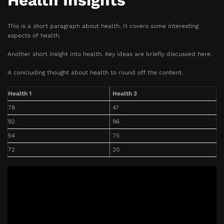
Health Insights
This is a short paragraph about health. It covers some interesting
aspects of health.
Another short insight into health. Key ideas are briefly discussed here.
A concluding thought about health to round off the content.
Health 1
Health 2
78
47
92
96
54
75
72
20