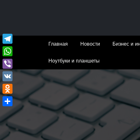
Перейти
к
содержимому
Главная
Новости
Бизнес и и
Telegram
Ноутбуки и планшеты
WhatsApp
Viber
VK
Odnoklassniki
Отправить