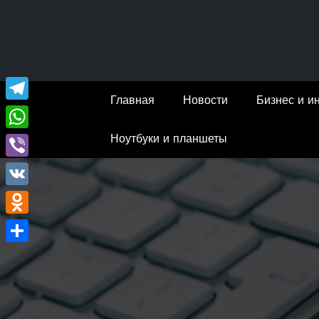
Перейти
к
содержимому
Главная
Новости
Бизнес и и
Telegram
Ноутбуки и планшеты
WhatsApp
Viber
VK
Odnoklassniki
Отправить