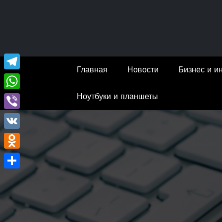
Перейти
к
содержимому
Главная
Новости
Бизнес и и
Telegram
Ноутбуки и планшеты
WhatsApp
Viber
VK
Odnoklassniki
Отправить