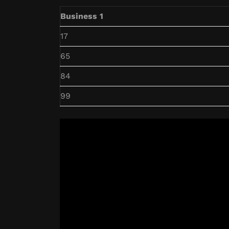
Business 1
17
65
84
99