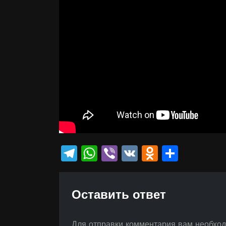
Telegram
WhatsApp
Viber
VK
Odnokla
Отпр
Оставить ответ
Для отправки комментария вам необхо