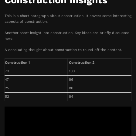
Construction Insights
This is a short paragraph about construction. It covers some interesting
aspects of construction.
Another short insight into construction. Key ideas are briefly discussed
here.
A concluding thought about construction to round off the content.
Construction 1
Construction 2
73
100
47
96
25
80
52
94