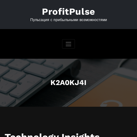
Перейти
к
ProfitPulse
содержимому
Пульсация с прибыльными возможностями
K2A0KJ4I