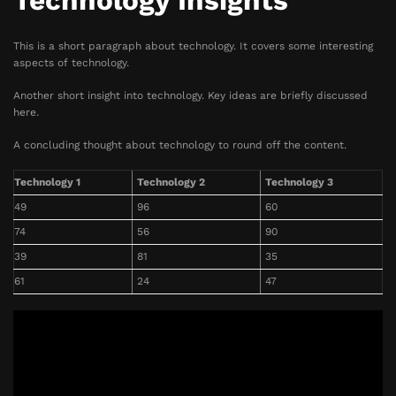
Technology Insights
This is a short paragraph about technology. It covers some interesting
aspects of technology.
Another short insight into technology. Key ideas are briefly discussed
here.
A concluding thought about technology to round off the content.
Technology 1
Technology 2
Technology 3
49
96
60
74
56
90
39
81
35
61
24
47