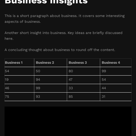
Business Insights
This is a short paragraph about business. It covers some interesting
aspects of business.
Another short insight into business. Key ideas are briefly discussed
here.
A concluding thought about business to round off the content.
Business 1
Business 2
Business 3
Business 4
54
50
80
99
19
94
47
54
46
99
33
44
75
93
85
31