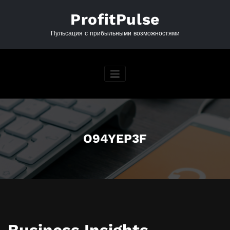
Перейти
к
ProfitPulse
содержимому
Пульсация с прибыльными возможностями
O94YEP3F