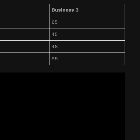
Business 3
65
45
48
99