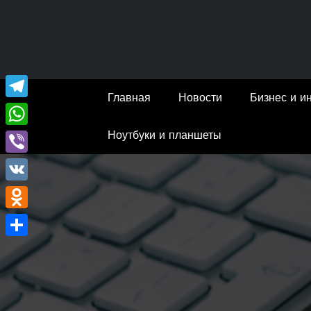
Перейти
к
содержимому
Главная
Новости
Бизнес и и
Telegram
Ноутбуки и планшеты
WhatsApp
Viber
VK
Odnoklassniki
Отправить