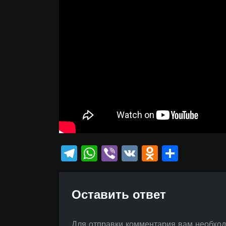
Telegram
WhatsApp
Viber
VK
Odnokla
Отпр
Оставить ответ
Для отправки комментария вам необхо