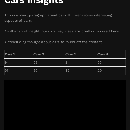
Cars Insights
This is a short paragraph about cars. It covers some interesting
aspects of cars.
Another short insight into cars. Key ideas are briefly discussed here.
A concluding thought about cars to round off the content.
Cars 1
Cars 2
Cars 3
Cars 4
94
53
21
55
91
30
59
20