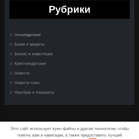
Рубрики
Uncategorised
Банки и кредиты
Бизнес и инвестиции
Криптоиндустрия
Новости
Новости плюс
Ноутбуки и планшеты
Этот сайт использует куки-файлы и другие технологии, чтобы
помочь вам в навигации, а также предоставить лучший
С гордостью созлано на
WordPress
| Тема:
CloudPress Dark
от