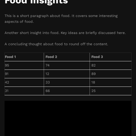
Food Insights
This is a short paragraph about food. It covers some interesting
aspects of food.
Another short insight into food. Key ideas are briefly discussed here.
A concluding thought about food to round off the content.
Food 1
Food 2
Food 3
95
74
82
91
12
89
42
33
18
31
66
25