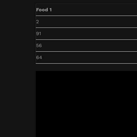
Food 1
2
91
56
64