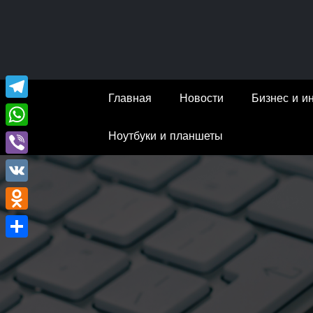
Перейти
к
содержимому
Главная
Новости
Бизнес и и
Telegram
Ноутбуки и планшеты
WhatsApp
Viber
VK
Odnoklassniki
Отправить