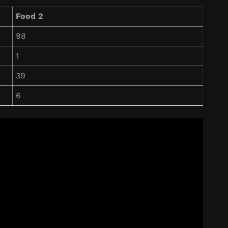
Food 2
98
1
39
6