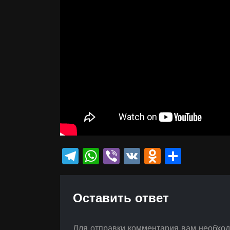
Telegram
WhatsApp
Viber
VK
Odnokla
Отпр
Оставить ответ
Для отправки комментария вам необхо