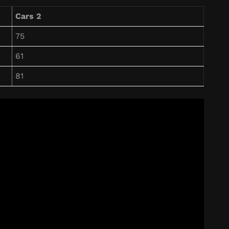
Cars 2
75
61
81