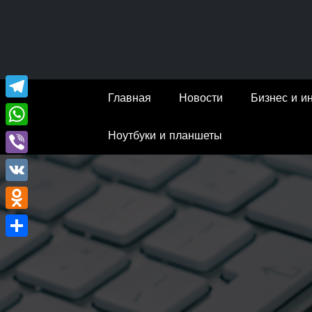
Перейти
к
содержимому
Главная
Новости
Бизнес и и
Telegram
Ноутбуки и планшеты
WhatsApp
Viber
VK
Odnoklassniki
Отправить