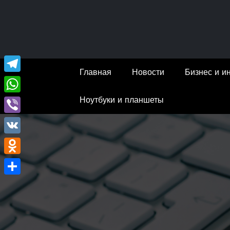
Перейти
к
содержимому
Главная
Новости
Бизнес и и
Telegram
Ноутбуки и планшеты
WhatsApp
Viber
VK
Odnoklassniki
Отправить