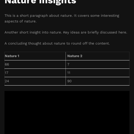
Nature Insights
This is a short paragraph about nature. It covers some interesting
aspects of nature.
Another short insight into nature. Key ideas are briefly discussed here.
A concluding thought about nature to round off the content.
Nature 1
Nature 2
66
7
17
11
24
90