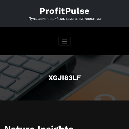
Перейти
к
ProfitPulse
содержимому
Пульсация с прибыльными возможностями
XGJI83LF