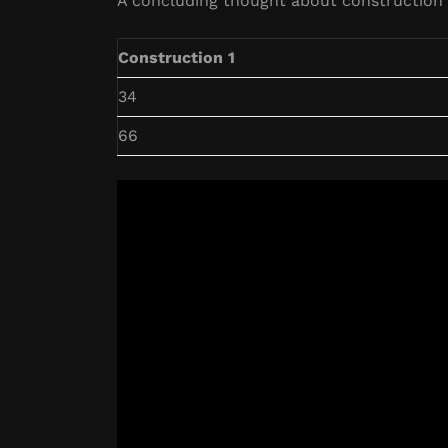
A concluding thought about construction 
Construction 1
34
66