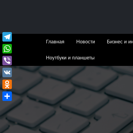
Перейти
к
содержимому
Главная
Новости
Бизнес и и
Telegram
Ноутбуки и планшеты
WhatsApp
Viber
VK
Odnoklassniki
Отправить