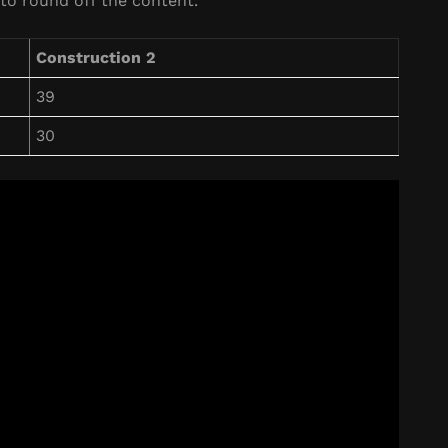
to round off the content.
Construction 2
39
30