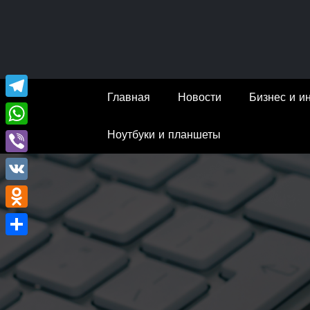
Перейти
к
содержимому
Главная
Новости
Бизнес и и
Telegram
Ноутбуки и планшеты
WhatsApp
Viber
VK
Odnoklassniki
Отправить